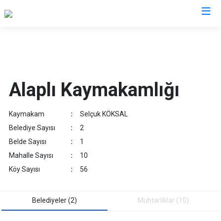
Zonguldak
Alaplı
Alaplı Kaymakamlığı
Çaycuma
Devrek
Kaymakam
:
Selçuk KÖKSAL
Gökçebey
Belediye Sayısı
:
2
Ereğli
Belde Sayısı
:
1
Kilimli
Mahalle Sayısı
:
10
Kozlu
Köy Sayısı
:
56
Belediyeler (2)
Muhtarliklar (10)