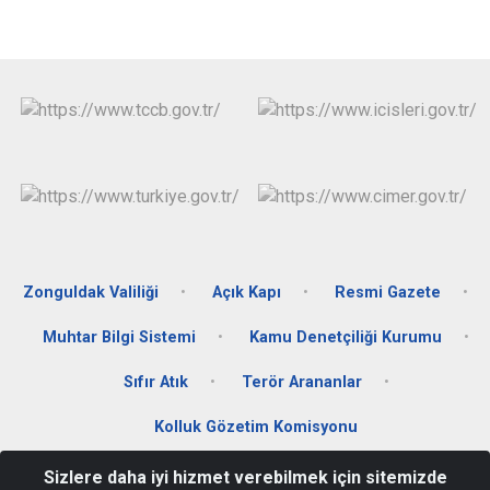
Zonguldak Valiliği
Açık Kapı
Resmi Gazete
Muhtar Bilgi Sistemi
Kamu Denetçiliği Kurumu
Sıfır Atık
Terör Arananlar
Kolluk Gözetim Komisyonu
Sizlere daha iyi hizmet verebilmek için sitemizde
Merkez Mah. Kabristan Cad. No:6 Alaplı/ZONGULDAK