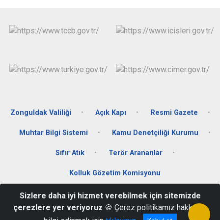
Zonguldak Valiliği
Açık Kapı
Resmi Gazete
Muhtar Bilgi Sistemi
Kamu Denetçiliği Kurumu
Sıfır Atık
Terör Arananlar
Kolluk Gözetim Komisyonu
Sizlere daha iyi hizmet verebilmek için sitemizde
Merkez Mah. Kabristan Cad. No:6 Alaplı/ZONGULDAK
çerezlere yer veriyoruz
🍪 Çerez politikamız hakkında
0372 378 17 02 - 0372 378 17 05