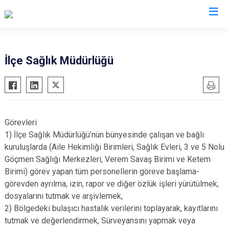
Zonguldak
İlçe Sağlık Müdürlüğü
Alaplı
Çaycuma
Devrek
Görevleri
Gökçebey
1) İlçe Sağlık Müdürlüğü’nün bünyesinde çalışan ve bağlı
Ereğli
kuruluşlarda (Aile Hekimliği Birimleri, Sağlık Evleri, 3 ve 5 Nolu
Göçmen Sağlığı Merkezleri, Verem Savaş Birimi ve Ketem
Kilimli
Birimi) görev yapan tüm personellerin göreve başlama-
Kozlu
görevden ayrılma, izin, rapor ve diğer özlük işleri yürütülmek,
dosyalarını tutmak ve arşivlemek,
2) Bölgedeki bulaşıcı hastalık verilerini toplayarak, kayıtlarını
tutmak ve değerlendirmek, Sürveyansını yapmak veya