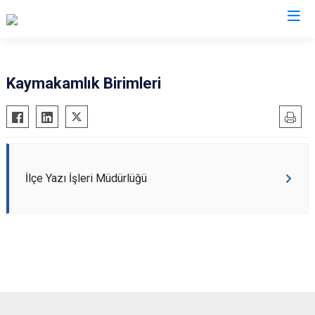
Zonguldak
Kaymakamlık Birimleri
Alaplı
Çaycuma
Devrek
Gökçebey
İlçe Yazı İşleri Müdürlüğü
Ereğli
Kilimli
Kozlu