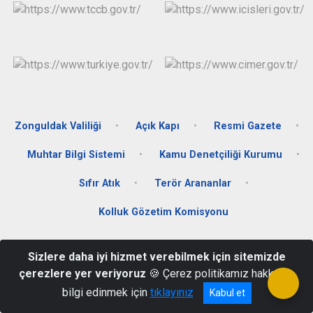
Zonguldak Valiliği
Açık Kapı
Resmi Gazete
Muhtar Bilgi Sistemi
Kamu Denetçiliği Kurumu
Sıfır Atık
Terör Arananlar
Kolluk Gözetim Komisyonu
Merkez Mah. Kabristan Cad. No:6 Alaplı/ZONGULDAK
Sizlere daha iyi hizmet verebilmek için sitemizde
0372 378 17 02 - 0372 378 17 05
çerezlere yer veriyoruz
🍪 Çerez politikamız hakkında
bilgi edinmek için
tıklayınız
Kabul et