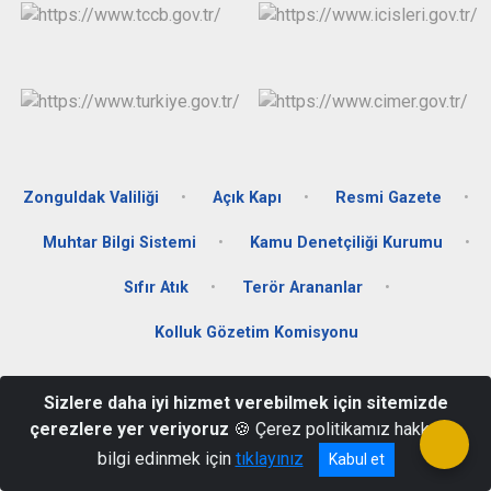
Zonguldak Valiliği
Açık Kapı
Resmi Gazete
Muhtar Bilgi Sistemi
Kamu Denetçiliği Kurumu
Sıfır Atık
Terör Arananlar
Kolluk Gözetim Komisyonu
Merkez Mah. Kabristan Cad. No:6 Alaplı/ZONGULDAK
Sizlere daha iyi hizmet verebilmek için sitemizde
0372 378 17 02 - 0372 378 17 05
çerezlere yer veriyoruz
🍪 Çerez politikamız hakkında
bilgi edinmek için
tıklayınız
Kabul et